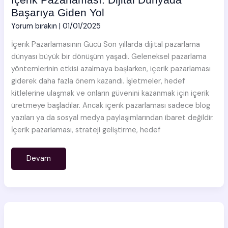
Başarıya Giden Yol
Yorum bırakın
|
01/01/2025
İçerik Pazarlamasının Gücü Son yıllarda dijital pazarlama
dünyası büyük bir dönüşüm yaşadı. Geleneksel pazarlama
yöntemlerinin etkisi azalmaya başlarken, içerik pazarlaması
giderek daha fazla önem kazandı. İşletmeler, hedef
kitlelerine ulaşmak ve onların güvenini kazanmak için içerik
üretmeye başladılar. Ancak içerik pazarlaması sadece blog
yazıları ya da sosyal medya paylaşımlarından ibaret değildir.
İçerik pazarlaması, strateji geliştirme, hedef
Devam
Webimizer.com:
Dijital
Dünyada
Fark