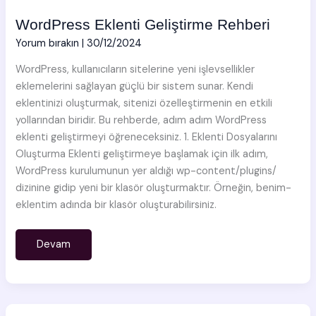
WordPress Eklenti Geliştirme Rehberi
Yorum bırakın
|
30/12/2024
WordPress, kullanıcıların sitelerine yeni işlevsellikler
eklemelerini sağlayan güçlü bir sistem sunar. Kendi
eklentinizi oluşturmak, sitenizi özelleştirmenin en etkili
yollarından biridir. Bu rehberde, adım adım WordPress
eklenti geliştirmeyi öğreneceksiniz. 1. Eklenti Dosyalarını
Oluşturma Eklenti geliştirmeye başlamak için ilk adım,
WordPress kurulumunun yer aldığı wp-content/plugins/
dizinine gidip yeni bir klasör oluşturmaktır. Örneğin, benim-
eklentim adında bir klasör oluşturabilirsiniz.
Devam
Dijital