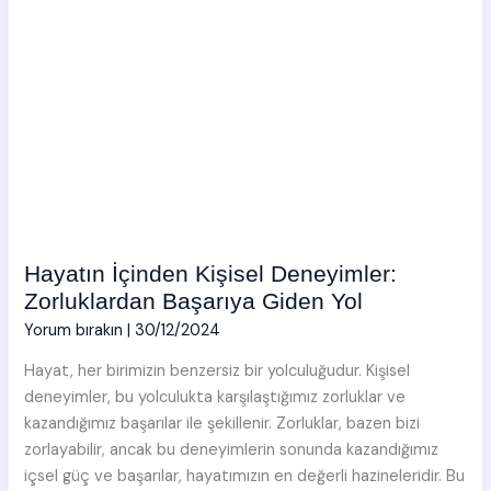
Kişisel
Deneyimler:
Zorluklardan
Başarıya
Giden
Yol
Hayatın İçinden Kişisel Deneyimler:
Zorluklardan Başarıya Giden Yol
Yorum bırakın
|
30/12/2024
Hayat, her birimizin benzersiz bir yolculuğudur. Kişisel
deneyimler, bu yolculukta karşılaştığımız zorluklar ve
kazandığımız başarılar ile şekillenir. Zorluklar, bazen bizi
zorlayabilir, ancak bu deneyimlerin sonunda kazandığımız
içsel güç ve başarılar, hayatımızın en değerli hazineleridir. Bu