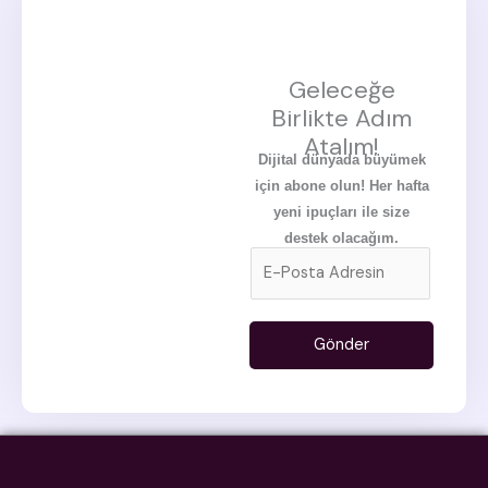
Geleceğe
Birlikte Adım
Atalım!
Dijital dünyada büyümek
için abone olun! Her hafta
yeni ipuçları ile size
destek olacağım.
E
m
a
i
Gönder
l
*