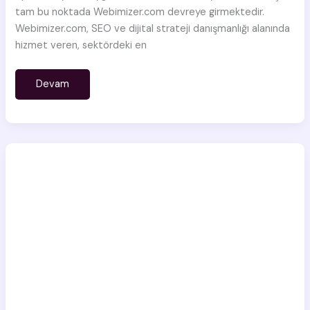
tam bu noktada Webimizer.com devreye girmektedir.
Webimizer.com, SEO ve dijital strateji danışmanlığı alanında
hizmet veren, sektördeki en
Devam
Dijital
Dünyada
Başarı
İçin
5
Altın
Anahtar