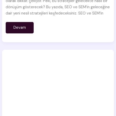
olarak dikkat çekiyor. Peki, bu stratejiler gelecekte nasıl bir
dönüşüm gösterecek? Bu yazıda, SEO ve SEM’in geleceğine
dair yeni nesil stratejileri keşfedeceksiniz. SEO ve SEM’in
Devam
2025’te
Dijital
Pazarlama
Stratejileri