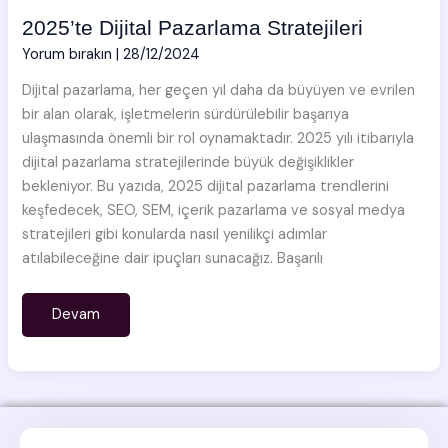
2025’te Dijital Pazarlama Stratejileri
Yorum bırakın
|
28/12/2024
Dijital pazarlama, her geçen yıl daha da büyüyen ve evrilen
bir alan olarak, işletmelerin sürdürülebilir başarıya
ulaşmasında önemli bir rol oynamaktadır. 2025 yılı itibarıyla
dijital pazarlama stratejilerinde büyük değişiklikler
bekleniyor. Bu yazıda, 2025 dijital pazarlama trendlerini
keşfedecek, SEO, SEM, içerik pazarlama ve sosyal medya
stratejileri gibi konularda nasıl yenilikçi adımlar
atılabileceğine dair ipuçları sunacağız. Başarılı
Devam