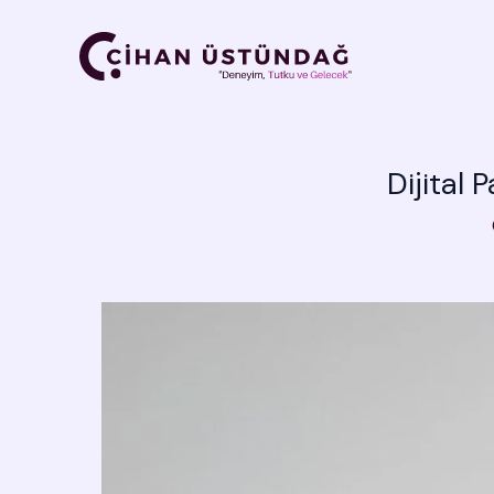
İçeriğe
atla
Dijital