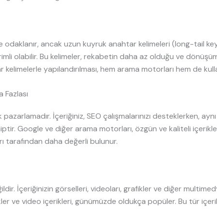
re odaklanır, ancak uzun kuyruk anahtar kelimeleri (long-tail ke
rimli olabilir. Bu kelimeler, rekabetin daha az olduğu ve dönüş
tar kelimelerle yapılandırılması, hem arama motorları hem de kulla
 Fazlası
 pazarlamadır. İçeriğiniz, SEO çalışmalarınızı desteklerken, ay
tir. Google ve diğer arama motorları, özgün ve kaliteli içerikler
arı tarafından daha değerli bulunur.
ir. İçeriğinizin görselleri, videoları, grafikler ve diğer multime
fikler ve video içerikleri, günümüzde oldukça popüler. Bu tür içe