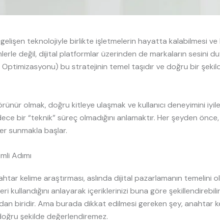
 gelişen teknolojiyle birlikte işletmelerin hayatta kalabilmesi v
erle değil, dijital platformlar üzerinden de markaların sesini 
 Optimizasyonu) bu stratejinin temel taşıdır ve doğru bir şek
ünür olmak, doğru kitleye ulaşmak ve kullanıcı deneyimini iyile
 bir “teknik” süreç olmadığını anlamaktır. Her şeyden önce, başa
ler sunmakla başlar.
mli Adımı
htar kelime araştırması, aslında dijital pazarlamanın temelini 
mleri kullandığını anlayarak içeriklerinizi buna göre şekillendirebil
 biridir. Ama burada dikkat edilmesi gereken şey, anahtar keli
 doğru şekilde değerlendiremez.