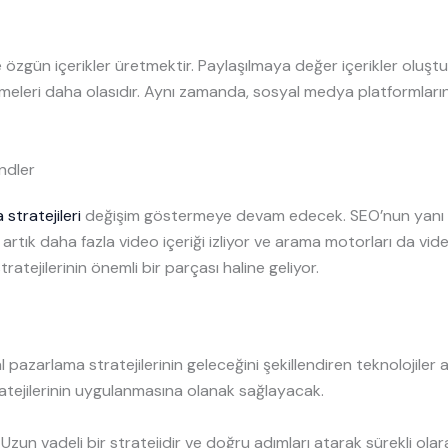
 ve özgün içerikler üretmektir. Paylaşılmaya değer içerikler oluş
vermeleri daha olasıdır. Aynı zamanda, sosyal medya platformların
ndler
 stratejileri
değişim göstermeye devam edecek. SEO’nun yanı s
 artık daha fazla video içeriği izliyor ve arama motorları da vide
atejilerinin önemli bir parçası haline geliyor.
 pazarlama stratejilerinin geleceğini şekillendiren teknolojiler 
ratejilerinin uygulanmasına olanak sağlayacak.
. Uzun vadeli bir stratejidir ve doğru adımları atarak sürekli olar