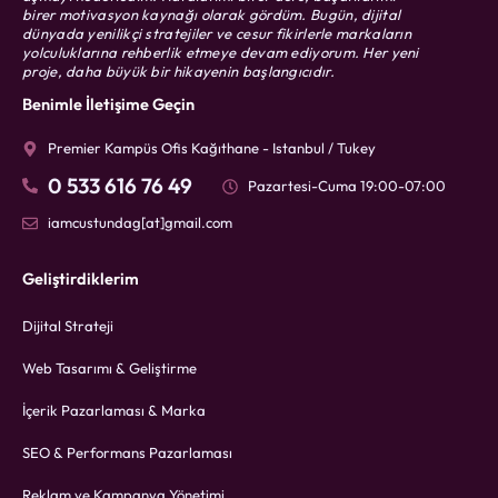
birer motivasyon kaynağı olarak gördüm. Bugün, dijital
dünyada yenilikçi stratejiler ve cesur fikirlerle markaların
yolculuklarına rehberlik etmeye devam ediyorum. Her yeni
proje, daha büyük bir hikayenin başlangıcıdır.
Benimle İletişime Geçin
Premier Kampüs Ofis Kağıthane - Istanbul / Tukey
0 533 616 76 49
Pazartesi-Cuma 19:00-07:00
iamcustundag[at]gmail.com
Geliştirdiklerim
Dijital Strateji
Web Tasarımı & Geliştirme
İçerik Pazarlaması & Marka
SEO & Performans Pazarlaması
Reklam ve Kampanya Yönetimi