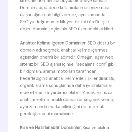
sitesinin domain adı büyük bir etkiye sahiptir.
Domain adı, sadece kullanıcıların sitenize nasıl
ulaşacağına dair bilgi vermez, aynı zamanda
SEO’yu doğrudan etkileyen bir faktördür. İşte
doğru domain seçiminin SEO üzerindeki etkileri:
Anahtar Kelime İçeren Domainler:
SEO dostu bir
domain adı seçmek, anahtar kelime içermesi
açısından önemli bir adımdır. Örneğin, eğer web
siteniz bir SEO ajansı içinse, “seoajansi.com” gibi
bir domain, arama motorları tarafından
hedeflediğiniz anahtar kelime ile ilişkilendirilir. Bu,
organik arama sonuçlarında daha iyi sıralamalar
elde etmenize yardımcı olabilir. Ancak, yalnızca
anahtar kelime odaklı domainler seçmek yerine,
aynı zamanda marka bilinirliğini de artırmak
gerektiğini unutmamalısınız.
Kısa ve Hatırlanabilir Domainler:
Kısa ve akılda