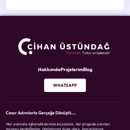
*
Hakkımda
Projelerim
Blog
WHATSAPP
Cesur Adımlarla Gerçeğe Dönüştü....
Her adımda öğrendiklerimle büyüdüm, her projede sınırları
aşmayı hedefledim. Hatalarımı birer ders, başarılarımı