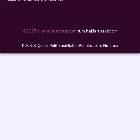
©2025 cihanustundag.com
tüm hakları saklıddır.
K.V.K.K.
Çerez Politikası
Gizlilik Politikası
Site Haritası