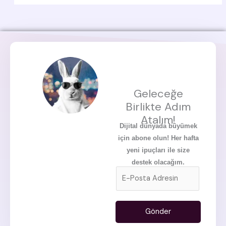
Geleceğe
Birlikte Adım
Atalım!
Dijital dünyada büyümek
için abone olun! Her hafta
yeni ipuçları ile size
destek olacağım.
E
m
a
i
Gönder
l