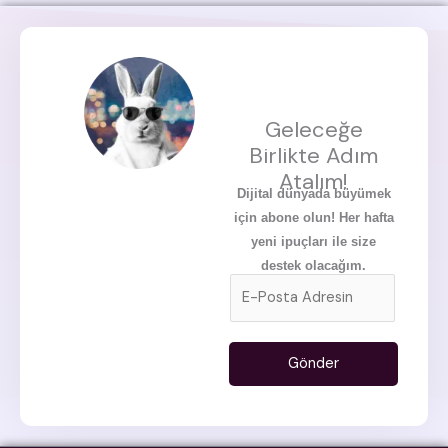
Geleceğe
Birlikte Adım
Atalım!
Dijital dünyada büyümek
için abone olun! Her hafta
yeni ipuçları ile size
destek olacağım.
E
m
a
i
Gönder
l
*