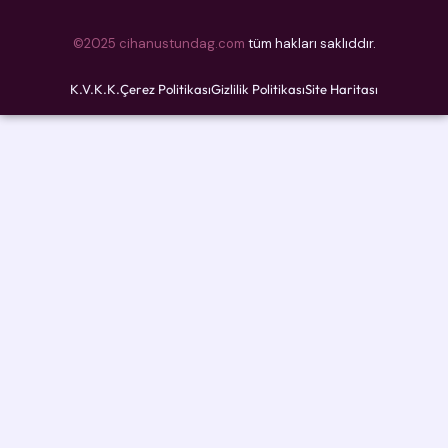
©2025 cihanustundag.com
tüm hakları saklıddır.
K.V.K.K.
Çerez Politikası
Gizlilik Politikası
Site Haritası